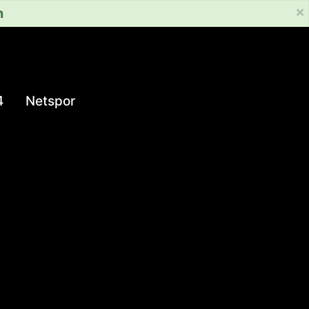
×
m
4
Netspor