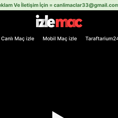
klam Ve İletişim İçin =
canlimaclar33@gmail.co
Canlı Maç izle
Mobil Maç izle
Taraftarium2