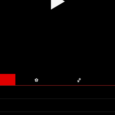
▶
⚽
🏀