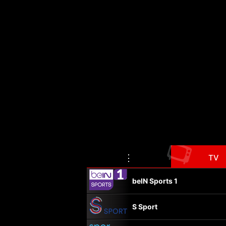
📺
⋮
TV
beIN Sports 1
S Sport