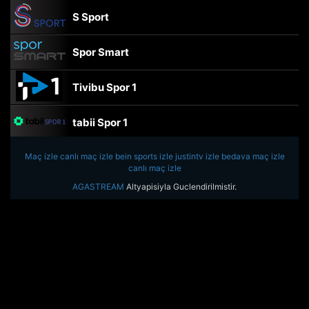
S Sport
Spor Smart
Tivibu Spor 1
tabii Spor 1
Maç izle
canlı maç izle
TRT Spor
bein sports izle
justintv izle
bedava maç izle
canlı maç izle
AGASTREAM
Altyapisiyla Guclendirilmistir.
beIN Sports Haber
tabii Spor
A Spor
Tivibu Spor