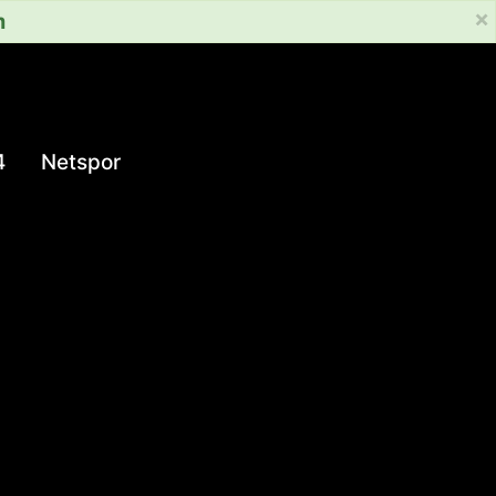
×
m
4
Netspor