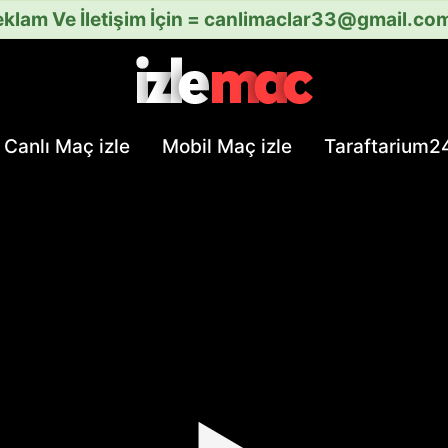
klam Ve İletişim İçin =
canlimaclar33@gmail.co
Canlı Maç izle
Mobil Maç izle
Taraftarium2