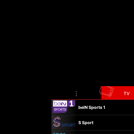
📺
⋮
TV
beIN Sports 1
S Sport