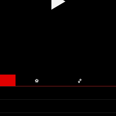
▶
⚽
🏀