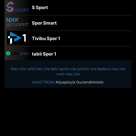
S Sport
Spor Smart
Tivibu Spor 1
tabii Spor 1
Maç izle
canlı maç izle
TRT Spor
bein sports izle
justintv izle
bedava maç izle
canlı maç izle
AGASTREAM
Altyapisiyla Guclendirilmistir.
beIN Sports Haber
tabii Spor
A Spor
Tivibu Spor