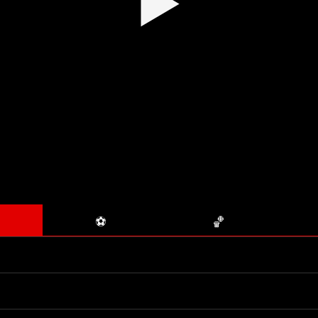
▶
⚽
🏀