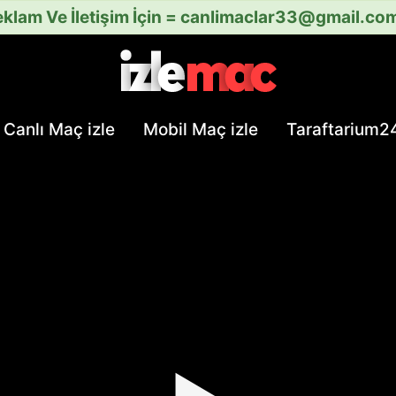
klam Ve İletişim İçin =
canlimaclar33@gmail.co
Canlı Maç izle
Mobil Maç izle
Taraftarium2