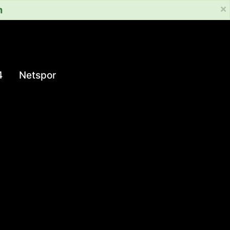
×
m
4
Netspor