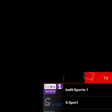
📺
⋮
TV
beIN Sports 1
S Sport