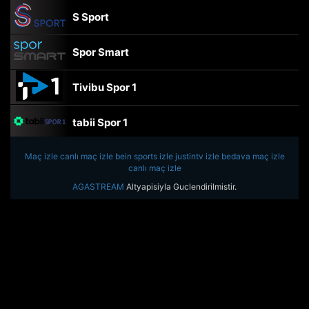
S Sport
Spor Smart
Tivibu Spor 1
tabii Spor 1
Maç izle
canlı maç izle
TRT Spor
bein sports izle
justintv izle
bedava maç izle
canlı maç izle
AGASTREAM
Altyapisiyla Guclendirilmistir.
beIN Sports Haber
tabii Spor
A Spor
Tivibu Spor