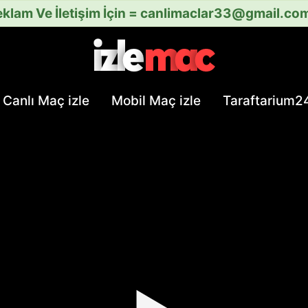
klam Ve İletişim İçin =
canlimaclar33@gmail.co
Canlı Maç izle
Mobil Maç izle
Taraftarium2