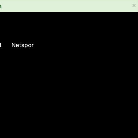
×
m
4
Netspor