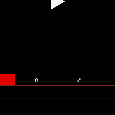
▶
⚽
🏀