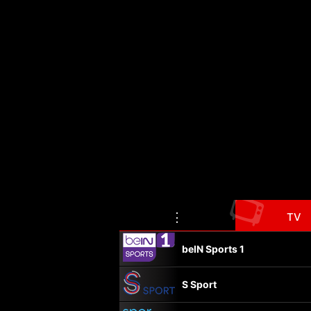
📺
⋮
TV
beIN Sports 1
S Sport