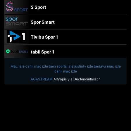
S Sport
Spor Smart
Tivibu Spor 1
tabii Spor 1
Maç izle
canlı maç izle
TRT Spor
bein sports izle
justintv izle
bedava maç izle
canlı maç izle
AGASTREAM
Altyapisiyla Guclendirilmistir.
beIN Sports Haber
tabii Spor
A Spor
Tivibu Spor