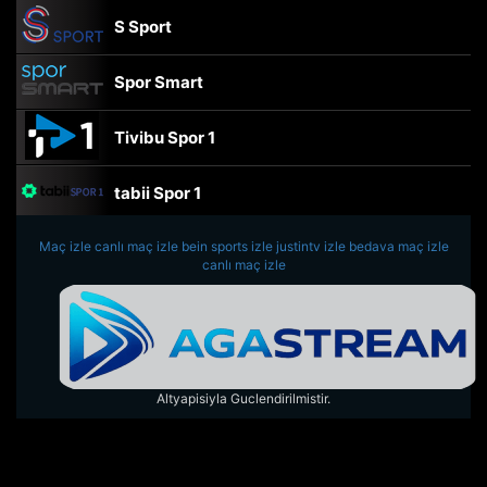
S Sport
Spor Smart
Tivibu Spor 1
tabii Spor 1
Maç izle
canlı maç izle
TRT Spor
bein sports izle
justintv izle
bedava maç izle
canlı maç izle
beIN Sports Haber
tabii Spor
Altyapisiyla Guclendirilmistir.
A Spor
Tivibu Spor