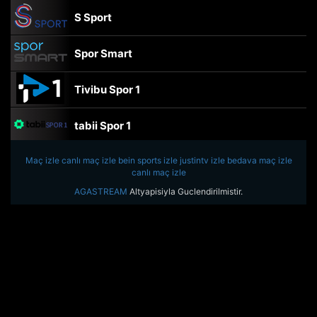
S Sport
Spor Smart
Tivibu Spor 1
tabii Spor 1
Maç izle
canlı maç izle
TRT Spor
bein sports izle
justintv izle
bedava maç izle
canlı maç izle
AGASTREAM
Altyapisiyla Guclendirilmistir.
beIN Sports Haber
tabii Spor
A Spor
Tivibu Spor