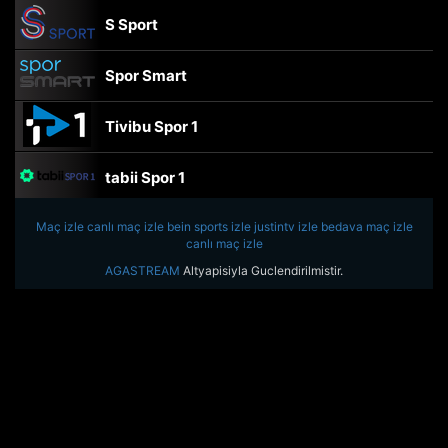
S Sport
Spor Smart
Tivibu Spor 1
tabii Spor 1
Maç izle
canlı maç izle
TRT Spor
bein sports izle
justintv izle
bedava maç izle
canlı maç izle
AGASTREAM
Altyapisiyla Guclendirilmistir.
beIN Sports Haber
tabii Spor
A Spor
Tivibu Spor