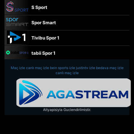
S Sport
Spor Smart
Tivibu Spor 1
tabii Spor 1
Maç izle
canlı maç izle
TRT Spor
bein sports izle
justintv izle
bedava maç izle
canlı maç izle
beIN Sports Haber
tabii Spor
Altyapisiyla Guclendirilmistir.
A Spor
Tivibu Spor