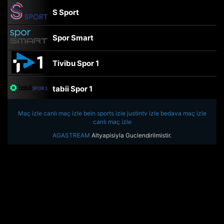
S Sport
Spor Smart
Tivibu Spor 1
tabii Spor 1
Maç izle
canlı maç izle
TRT Spor
bein sports izle
justintv izle
bedava maç izle
canlı maç izle
AGASTREAM
Altyapisiyla Guclendirilmistir.
beIN Sports Haber
tabii Spor
A Spor
Tivibu Spor